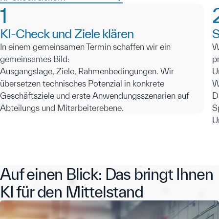
1
KI-Check und Ziele klären
S
In einem gemeinsamen Termin schaffen wir ein
W
gemeinsames Bild:
p
Ausgangslage, Ziele, Rahmenbedingungen. Wir
U
übersetzen technisches Potenzial in konkrete
W
Geschäftsziele und erste Anwendungsszenarien auf
D
Abteilungs und Mitarbeiterebene.
S
U
Auf einen Blick: Das bringt Ihnen
KI für den Mittelstand