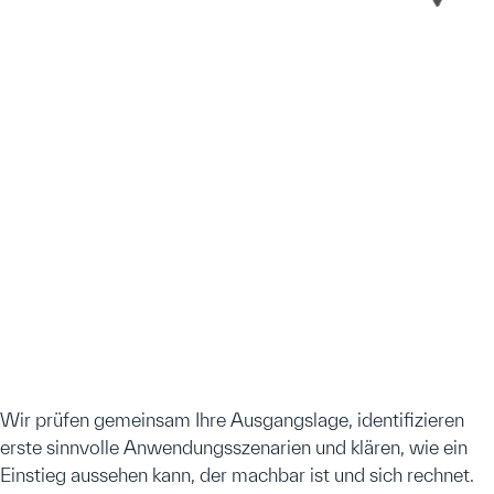
Sie
möchten
wissen,
wo
KI
in
Ihrem
Unternehmen
den
größten
Hebel
hat
und
wie
Sie
konkret
starten
können?
Dann
sollten
wir
reden.
Wir prüfen gemeinsam Ihre Ausgangslage, identifizieren
erste sinnvolle Anwendungsszenarien und klären, wie ein
Einstieg aussehen kann, der machbar ist und sich rechnet.