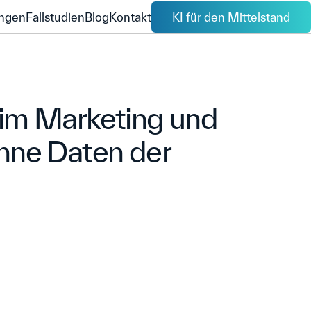
ngen
Fallstudien
Blog
Kontakt
KI für den Mittelstand
ngen
Fallstudien
Blog
Kontakt
im Marketing und
hne Daten der