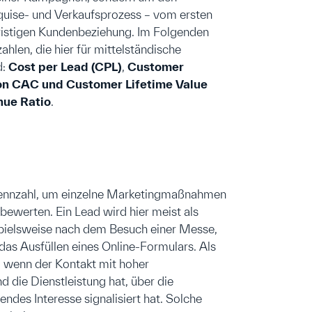
uise- und Verkaufsprozess – vom ersten
fristigen Kundenbeziehung. Im Folgenden
ahlen, die hier für mittelständische
d:
Cost per Lead (CPL)
,
Customer
von CAC und Customer Lifetime Value
nue Ratio
.
 Kennzahl, um einzelne Marketingmaßnahmen
bewerten. Ein Lead wird hier meist als
ispielsweise nach dem Besuch einer Messe,
as Ausfüllen eines Online-Formulars. Als
en, wenn der Kontakt mit hoher
d die Dienstleistung hat, über die
endes Interesse signalisiert hat. Solche